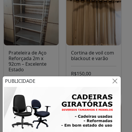
Prateleira de Aço
Cortina de voil com
Reforçada 2m x
blackout e varão
92cm – Excelente
Estado
R$150,00
PUBLICIDADE
R$350,00