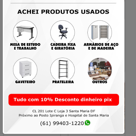
Estabilizador SMS
Quadro Elétrico
µAP 1500Bi 1500VA
Industrial Aceco TI
Bivolt Funcionando
de Alta Qualidade –
170x50x15 cm
R$100,00
R$900,00