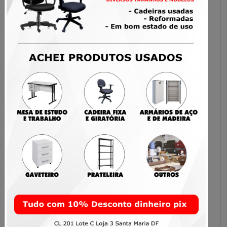
garantidos);
Público-alvo da sua região (Santa Maria e
Gama);
Aparece entre os primeiros na busca do site;
Cadastrar produtos ilimitados;
Cadastrar imóveis ilimitados;
Cadastrar serviços ilimitados;
Ter acesso a conteúdos exclusivos
Tudo isso por apenas R$ 100,00 por
mês
Para anunciar no Achei Santa Gama entre em
contato pelo nosso WhatsApp: